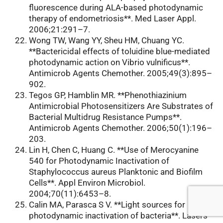
fluorescence during ALA-based photodynamic
therapy of endometriosis**. Med Laser Appl.
2006;21:291–7.
Wong TW, Wang YY, Sheu HM, Chuang YC.
**Bactericidal effects of toluidine blue-mediated
photodynamic action on Vibrio vulnificus**.
Antimicrob Agents Chemother. 2005;49(3):895–
902.
Tegos GP, Hamblin MR. **Phenothiazinium
Antimicrobial Photosensitizers Are Substrates of
Bacterial Multidrug Resistance Pumps**.
Antimicrob Agents Chemother. 2006;50(1):196–
203.
Lin H, Chen C, Huang C. **Use of Merocyanine
540 for Photodynamic Inactivation of
Staphylococcus aureus Planktonic and Biofilm
Cells**. Appl Environ Microbiol.
2004;70(11):6453–8.
Calin MA, Parasca S V. **Light sources for
photodynamic inactivation of bacteria**. Lasers