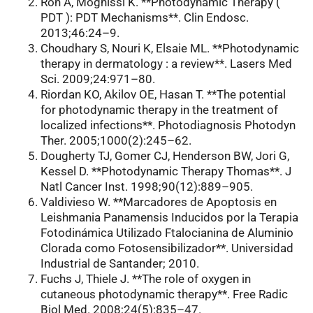
Ron A, Moghissi K. **Photodynamic Therapy (
PDT ): PDT Mechanisms**. Clin Endosc.
2013;46:24–9.
Choudhary S, Nouri K, Elsaie ML. **Photodynamic
therapy in dermatology : a review**. Lasers Med
Sci. 2009;24:971–80.
Riordan KO, Akilov OE, Hasan T. **The potential
for photodynamic therapy in the treatment of
localized infections**. Photodiagnosis Photodyn
Ther. 2005;1000(2):245–62.
Dougherty TJ, Gomer CJ, Henderson BW, Jori G,
Kessel D. **Photodynamic Therapy Thomas**. J
Natl Cancer Inst. 1998;90(12):889–905.
Valdivieso W. **Marcadores de Apoptosis en
Leishmania Panamensis Inducidos por la Terapia
Fotodinámica Utilizado Ftalocianina de Aluminio
Clorada como Fotosensibilizador**. Universidad
Industrial de Santander; 2010.
Fuchs J, Thiele J. **The role of oxygen in
cutaneous photodynamic therapy**. Free Radic
Biol Med. 2008;24(5):835–47.