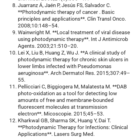
Juarranz Á, Jaén P, Jesús FS, Salvador C.
**Photodynamic therapy of cancer . Basic
principles and applications**. Clin Transl Onco.
2008;10:148–54.
Wainwright M. **Local treatment of viral disease
using photodynamic therapy**. Int J Antimicrob
Agents. 2003;21:510–20.
Lei X, Liu B, Huang Z, Wu J. **A clinical study of
photodynamic therapy for chronic skin ulcers in
lower limbs infected with Pseudomonas
aeruginosa**. Arch Dermatol Res. 2015;307:49–
55.
Pellicciari C, Biggiogera M, Malatesta M. **DAB
photo-oxidation as a tool for detecting low
amounts of free and membrane-bounded
fluorescent molecules at transmission
electron**. Micoscopie. 2015;45–53.
Kharkwal GB, Sharma SK, Huang Y, Dai T.
**Photodynamic Therapy for Infections: Clinical
Applications**. Lasers Surg Med.