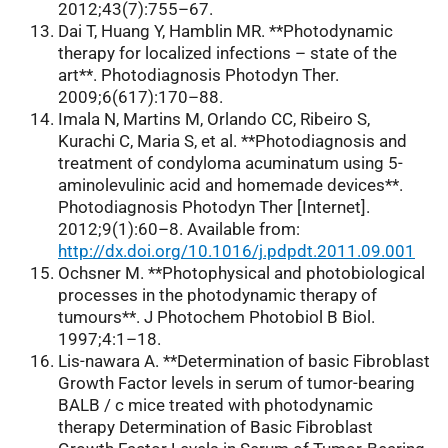
2012;43(7):755–67.
Dai T, Huang Y, Hamblin MR. **Photodynamic
therapy for localized infections – state of the
art**. Photodiagnosis Photodyn Ther.
2009;6(617):170–88.
Imala N, Martins M, Orlando CC, Ribeiro S,
Kurachi C, Maria S, et al. **Photodiagnosis and
treatment of condyloma acuminatum using 5-
aminolevulinic acid and homemade devices**.
Photodiagnosis Photodyn Ther [Internet].
2012;9(1):60–8. Available from:
http://dx.doi.org/10.1016/j.pdpdt.2011.09.001
Ochsner M. **Photophysical and photobiological
processes in the photodynamic therapy of
tumours**. J Photochem Photobiol B Biol.
1997;4:1–18.
Lis-nawara A. **Determination of basic Fibroblast
Growth Factor levels in serum of tumor-bearing
BALB / c mice treated with photodynamic
therapy Determination of Basic Fibroblast