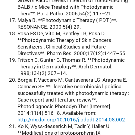
Growth Factor Levels in Serum of Tumor-Bearing
BALB / c Mice Treated with Photodynamic
Thera**. Pol J Patho. 2006;54(2):117–21.
Maiya B. **Photodynamic Therapy ( PDT )**.
RESONANCE. 2000;5(4):29.
Rosa FS De, Vito M, Bentley LB, Rosa D.
**Photodynamic Therapy of Skin Cancers :
Sensitizers , Clinical Studies and Future
Directives**. Pharm Res. 2000;17(12):1447–55.
Fritsch C, Gunter G, Thomas R. **Photodynamic
Therapy in Dermatology**. Arch Dermatol.
1998;134(2):207–14.
Borgia F, Vaccaro M, Cantavenera LG, Aragona E,
Cannavò SP. **Ulcerative necrobiosis lipoidica
successfully treated with photodynamic therapy :
Case report and literature review**.
Photodiagnosis Photodyn Ther [Internet].
2014;11(4):516–8. Available from:
http://dx.doi.org/10.1016/j.pdpdt.2014.08.002
Ko K, Wyss-desserich M, Tadir Y, Haller U.
**Modifications of protoporphyrin IX